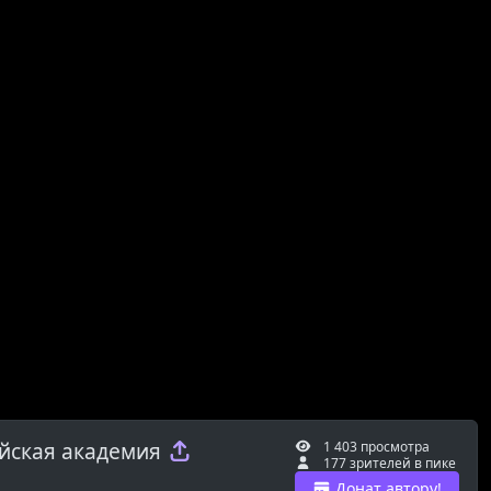
ойская академия
1 403 просмотра
177 зрителей в пике
Донат автору!