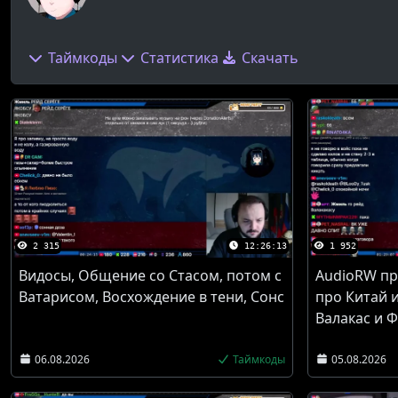
Таймкоды
Статистика
Скачать
2 315
12:26:13
1 952
Видосы, Общение со Стасом, потом с
AudioRW пр
Ватарисом, Восхождение в тени, Сонс
про Китай и
Валакас и 
06.08.2026
Таймкоды
05.08.2026