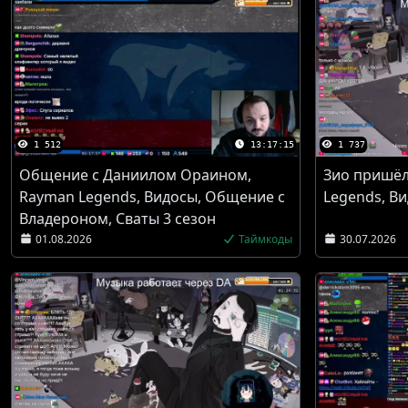
1 512
13:17:15
1 737
Общение с Даниилом Ораином,
Зио пришёл
Rayman Legends, Видосы, Общение с
Legends, В
Владероном, Сваты 3 сезон
01.08.2026
Таймкоды
30.07.2026