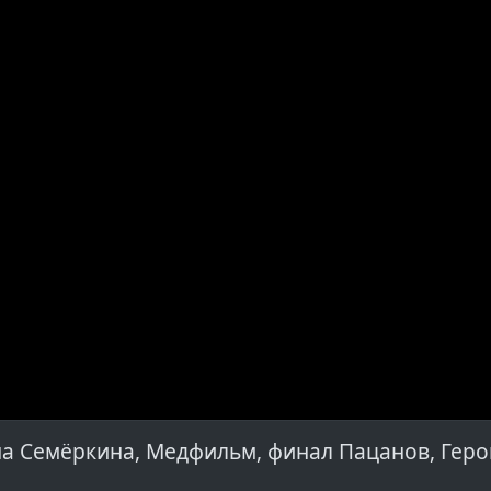
а Семёркина, Медфильм, финал Пацанов, Гер