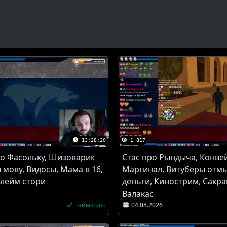
13:28:20
1 817
о Фасольку, Шизоварик
Стас про Рындыча, Конве
 мову, Видосы, Мама в 16,
Маргинал, Витуберы отм
Флейм стори
деньги, Кинострим, Сакра
Валакас
Таймкоды
04.08.2026