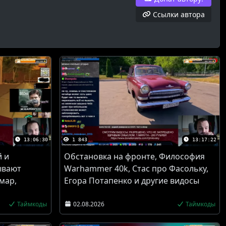
Ссылки автора
13:06:30
1 843
13:17:22
й и
Обстановка на фронте, Философия
ывают
Warhammer 40k, Стас про Фасольку,
мар,
Егора Потапенко и другие видосы
Таймкоды
02.08.2026
Таймкоды