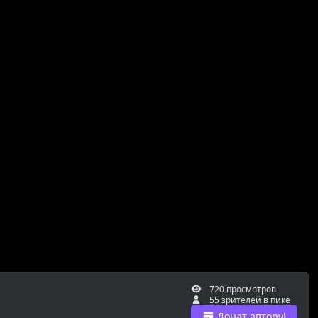
720 просмотров
55 зрителей в пике
Донат автору!