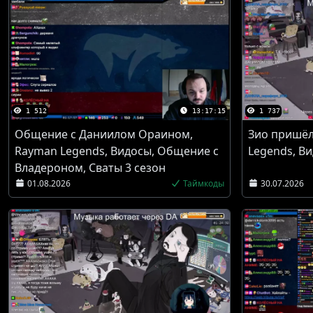
1 512
13:17:15
1 737
Общение с Даниилом Ораином,
Зио пришёл
Rayman Legends, Видосы, Общение с
Legends, В
Владероном, Сваты 3 сезон
01.08.2026
Таймкоды
30.07.2026