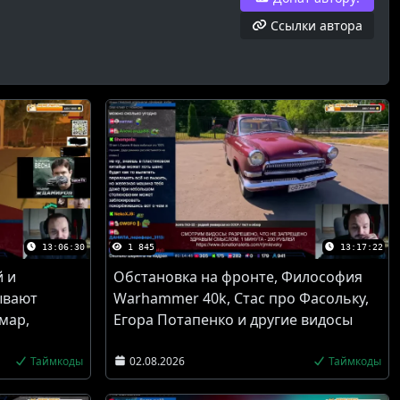
Ссылки автора
13:06:30
1 845
13:17:22
й и
Обстановка на фронте, Философия
ывают
Warhammer 40k, Стас про Фасольку,
мар,
Егора Потапенко и другие видосы
Таймкоды
02.08.2026
Таймкоды