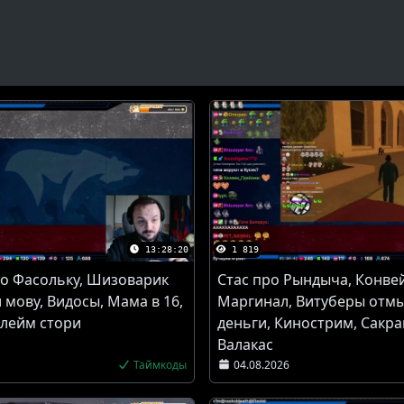
13:28:20
1 819
о Фасольку, Шизоварик
Стас про Рындыча, Конве
 мову, Видосы, Мама в 16,
Маргинал, Витуберы отм
Флейм стори
деньги, Кинострим, Сакра
Валакас
Таймкоды
04.08.2026