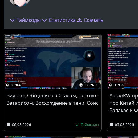
Таймкоды
Статистика
Скачать
2 364
12:26:13
1 956
Видосы, Общение со Стасом, потом с
AudioRW пр
Ватарисом, Восхождение в тени, Сонс
про Китай и
Валакас и 
06.08.2026
Таймкоды
05.08.2026