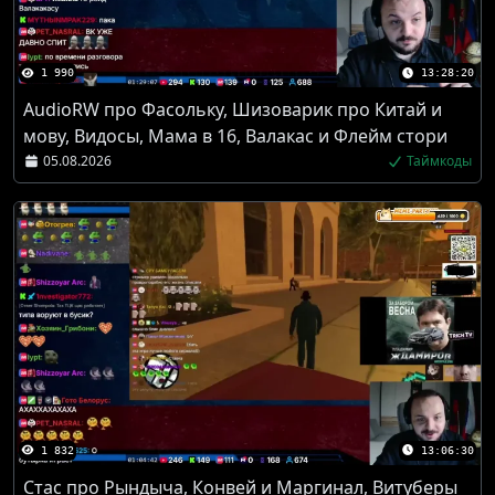
1 990
13:28:20
AudioRW про Фасольку, Шизоварик про Китай и
мову, Видосы, Мама в 16, Валакас и Флейм стори
05.08.2026
Таймкоды
1 832
13:06:30
Стас про Рындыча, Конвей и Маргинал, Витуберы