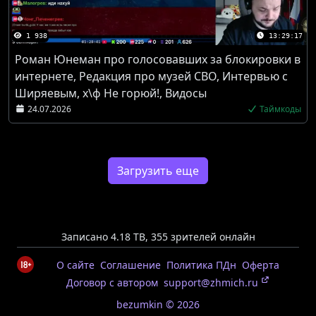
1 938
13:29:17
Роман Юнеман про голосовавших за блокировки в
интернете, Редакция про музей СВО, Интервью с
Ширяевым, х\ф Не горюй!, Видосы
24.07.2026
Таймкоды
Загрузить еще
Записано 4.18 TB
,
355 зрителей онлайн
О сайте
Соглашение
Политика ПДн
Оферта
Договор с автором
support@zhmich.ru
bezumkin © 2026