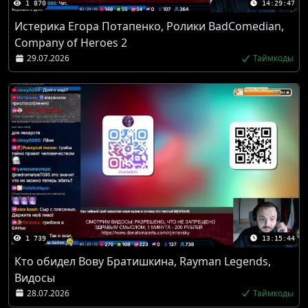
1 870
14:29:47
Истерика Егора Потапенко, Ролики BadComedian,
Company of Heroes 2
29.07.2026
Таймкоды
1 739
13:15:44
Кто обидел Вову Братишкина, Rayman Legends,
Видосы
28.07.2026
Таймкоды