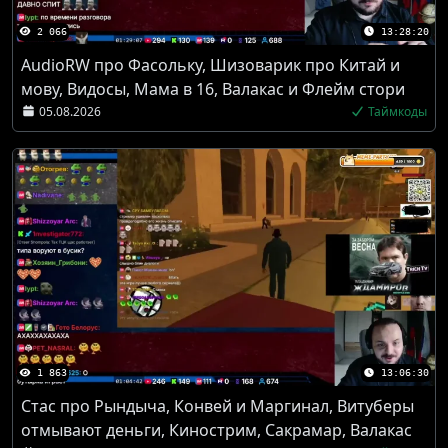
2 066
13:28:20
AudioRW про Фасольку, Шизоварик про Китай и
мову, Видосы, Мама в 16, Валакас и Флейм стори
05.08.2026
Таймкоды
1 863
13:06:30
Стас про Рындыча, Конвей и Маргинал, Витуберы
отмывают деньги, Кинострим, Сакрамар, Валакас