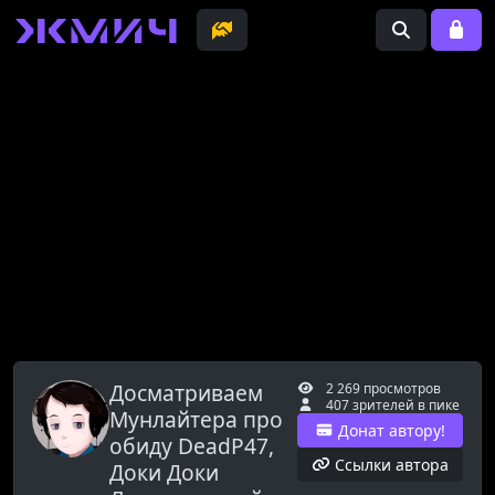
Досматриваем
2 269 просмотров
407 зрителей в пике
Мунлайтера про
Донат автору!
обиду DeadP47,
Ссылки автора
Доки Доки