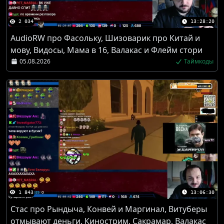
2 034
13:28:20
AudioRW про Фасольку, Шизоварик про Китай и
мову, Видосы, Мама в 16, Валакас и Флейм стори
05.08.2026
Таймкоды
1 843
13:06:30
Стас про Рындыча, Конвей и Маргинал, Витуберы
отмывают деньги, Кинострим, Сакрамар, Валакас